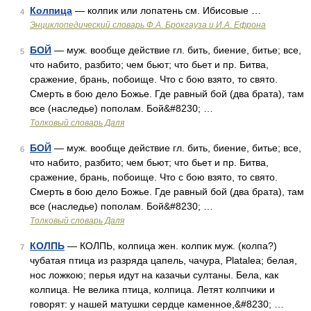
Колпица
— колпик или лопатень см. Ибисовые …
4
Энциклопедический словарь Ф.А. Брокгауза и И.А. Ефрона
БОЙ
— муж. вообще действие гл. бить, биение, битье; все,
5
что набито, разбито; чем бьют; что бьет и пр. Битва,
сражение, брань, побоище. Что с бою взято, то свято.
Смерть в бою дело Божье. Где равный бой (два брата), там
все (наследье) пополам. Бой&#8230; …
Толковый словарь Даля
БОЙ
— муж. вообще действие гл. бить, биение, битье; все,
6
что набито, разбито; чем бьют; что бьет и пр. Битва,
сражение, брань, побоище. Что с бою взято, то свято.
Смерть в бою дело Божье. Где равный бой (два брата), там
все (наследье) пополам. Бой&#8230; …
Толковый словарь Даля
КОЛПЬ
— КОЛПЬ, колпица жен. колпик муж. (колпа?)
7
чубатая птица из разряда цапель, чачура, Platalea; белая,
нос ложкою; перья идут на казачьи султаны. Бела, как
колпица. Не велика птица, колпица. Летят колпчики и
говорят: у нашей матушки сердце каменное,&#8230; …