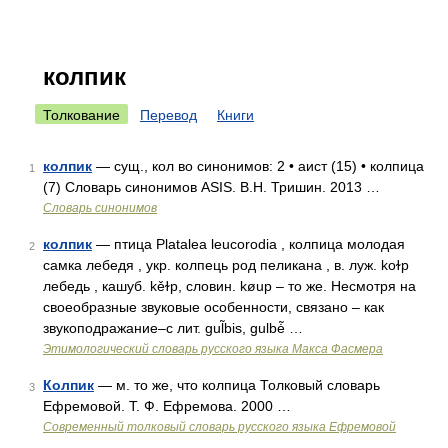
колпик
Толкование
Перевод
Книги
колпик
— сущ., кол во синонимов: 2 • аист (15) • колпица
1
(7) Словарь синонимов ASIS. В.Н. Тришин. 2013 …
Словарь синонимов
колпик
— птица Рlаtаlеа lеuсоrоdiа , колпица молодая
2
самка лебедя , укр. колпець род пеликана , в. луж. kоɫр
лебедь , кашуб. kěɫp, словин. køuр – то же. Несмотря на
своеобразные звуковые особенности, связано – как
звукоподражание–с лит. gul̃bis, gulbė̃ …
Этимологический словарь русского языка Макса Фасмера
Колпик
— м. то же, что колпица Толковый словарь
3
Ефремовой. Т. Ф. Ефремова. 2000 …
Современный толковый словарь русского языка Ефремовой