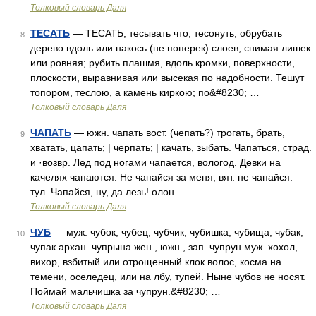
Толковый словарь Даля
ТЕСАТЬ
— ТЕСАТЬ, тесывать что, тесонуть, обрубать
8
дерево вдоль или накось (не поперек) слоев, снимая лишек
или ровняя; рубить плашмя, вдоль кромки, поверхности,
плоскости, выравнивая или высекая по надобности. Тешут
топором, теслою, а камень киркою; по&#8230; …
Толковый словарь Даля
ЧАПАТЬ
— южн. чапать вост. (чепать?) трогать, брать,
9
хватать, цапать; | черпать; | качать, зыбать. Чапаться, страд.
и ·возвр. Лед под ногами чапается, вологод. Девки на
качелях чапаются. Не чапайся за меня, вят. не чапайся.
тул. Чапайся, ну, да лезь! олон …
Толковый словарь Даля
ЧУБ
— муж. чубок, чубец, чубчик, чубишка, чубища; чубак,
10
чупак архан. чупрына жен., южн., зап. чупрун муж. хохол,
вихор, взбитый или отрощенный клок волос, косма на
темени, оселедец, или на лбу, тупей. Ныне чубов не носят.
Поймай мальчишка за чупрун.&#8230; …
Толковый словарь Даля